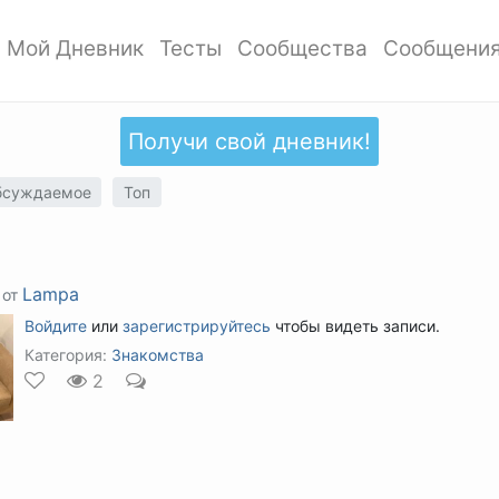
Мой Дневник
Тесты
Сообщества
Сообщени
ать профиль
Мои записи
Мои Тесты
Мои сообщества
ото профиля
Добавить запись
Добавить тест
Создать сообщество
Получи свой дневник!
ки
Дизайн дневника
Популярные тесты
Обзор сообществ
тиль профиля
Обзор записей
Новые тесты
бсуждаемое
Топ
аккаунта
атности
Lampa
 от
Войдите
или
зарегистрируйтесь
чтобы видеть записи.
Категория:
Знакомства
2