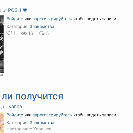
POSH ❤️
д от
Войдите
или
зарегистрируйтесь
чтобы видеть записи.
Категория:
Знакомства
1
16
5
 of
 ли получится
Kanna
д от
Войдите
или
зарегистрируйтесь
чтобы видеть записи.
Категория:
Знакомства
Настроение: Хорошее