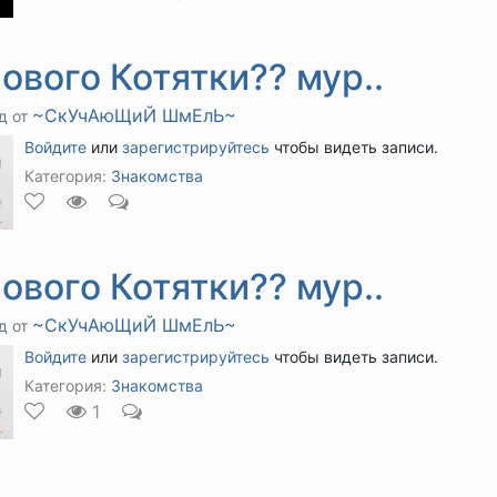
ового Котятки?? мур..
~СкУчАюЩиЙ ШмЕлЬ~
д от
Войдите
или
зарегистрируйтесь
чтобы видеть записи.
Категория:
Знакомства
ового Котятки?? мур..
~СкУчАюЩиЙ ШмЕлЬ~
д от
Войдите
или
зарегистрируйтесь
чтобы видеть записи.
Категория:
Знакомства
1