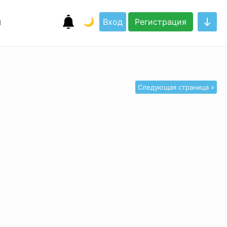
я
🌙
Вход
Регистрация
Следующая страница »