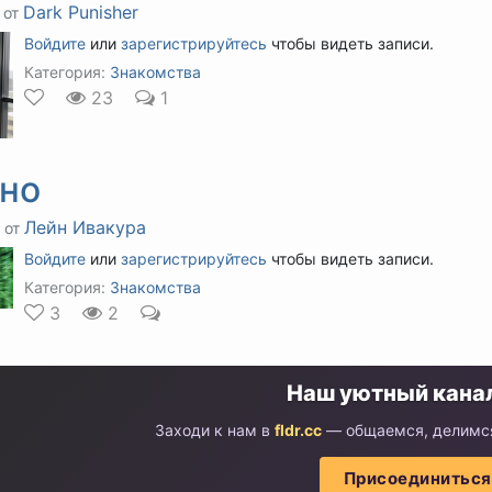
Dark Punisher
 от
Войдите
или
зарегистрируйтесь
чтобы видеть записи.
Категория:
Знакомства
23
1
тно
Лейн Ивакура
 от
Войдите
или
зарегистрируйтесь
чтобы видеть записи.
Категория:
Знакомства
3
2
Наш уютный канал
Заходи к нам в
fldr.cc
— общаемся, делимся
Присоединиться