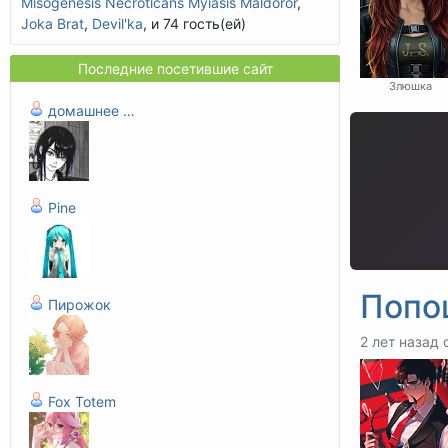
Misogenesis Necroticans Myiasis Maldoror
,
Joka Brat
,
Devil'ka
, и 74 гость(ей)
Последние посетившие сайт
Злюшка
домашнее животное
Pine
Попо
Пирожок
2 лет назад 
Fox Totem