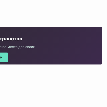
★
странство
ное место для своих
 →