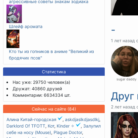
агрессивные советы знакам зодиака
Шлейф аромата
-
1 лет назад 
Кто ты из гопников в аниме "Великий из
бродячих псов"
Статистика
sugar daddy
Нас уже: 29750 человек(а)
Дружат: 40860 друзей
Друг 
Комментарии: 6634334 шт.
2 лет назад 
Сейчас на сайте (84)
Алина Китай-городская
,
askdjaslkdjasdlkj
,
Darklord Of TFOTT
,
Кот
,
Kinder ✧
,
Залупил
себе на носу (Mouse)
,
Plague Doctor
,