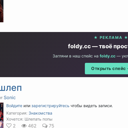
★ РЕКЛАМА 
foldy.cc — твоё про
Загляни в наш спейс на
foldy.cc
— уют
Открыть спейс
шлеп
Sonic
от
Войдите
или
зарегистрируйтесь
чтобы видеть записи.
Категория:
Знакомства
Хочется: Шлепать попы
2
462
75