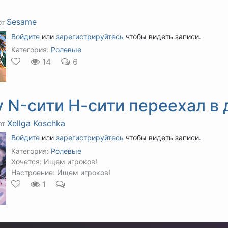
Sesame
от
Войдите
или
зарегистрируйтесь
чтобы видеть записи.
Категория:
Ролевые
14
6
y N-сити Н-сити переехал в 
Xellga Koschka
от
Войдите
или
зарегистрируйтесь
чтобы видеть записи.
Категория:
Ролевые
Хочется: Ищем игроков!
Настроение: Ищем игроков!
1