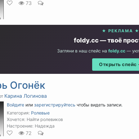
73
★ РЕКЛАМА 
foldy.cc — твоё про
Загляни в наш спейс на
foldy.cc
— уют
Открыть спейс
рь Огонёк
Карина Логинова
от
Войдите
или
зарегистрируйтесь
чтобы видеть записи.
Категория:
Ролевые
Хочется: Найти ролевиков
Настроение: Надежда
72