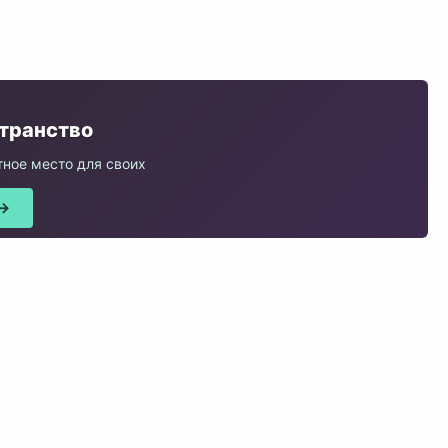
★
странство
ное место для своих
 →