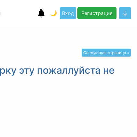
я
🌙
Вход
Регистрация
Следующая страница »
рку эту пожаллуйста не