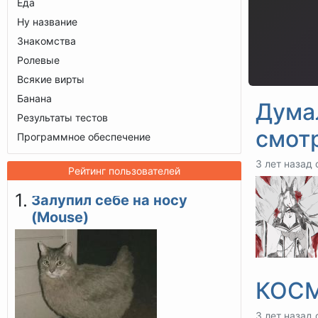
Еда
Ну название
Знакомства
Ролевые
Всякие вирты
Банана
Думал
Результаты тестов
смот
Программное обеспечение
3 лет назад 
Рейтинг пользователей
Залупил себе на носу
(Mouse)
КОС
3 лет назад 