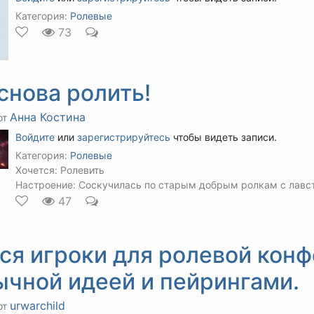
Категория:
Ролевые
73
снова ролить!
Анна Костина
от
Войдите
или
зарегистрируйтесь
чтобы видеть записи.
Категория:
Ролевые
Хочется: Ролевить
Настроение: Соскучилась по старым добрым ролкам с лавс
47
ся игроки для ролевой конф
ычной идеей и пейрингами.
urwarchild
от