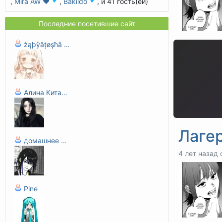
,
Mira AW ❤️
,
Bakildo
, и 41 гость(ей)
Последние посетившие сайт
żąþÿățøşħâ тäя
Алина Китай-городская
Лаге
домашнее животное
4 лет назад 
Pine