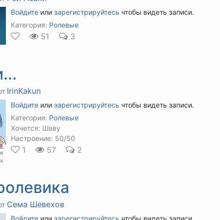
Войдите
или
зарегистрируйтесь
чтобы видеть записи.
Категория:
Ролевые
51
3
...
IrinKakun
от
Войдите
или
зарегистрируйтесь
чтобы видеть записи.
Категория:
Ролевые
Хочется: Шаву
Настроение: 50/50
1
57
2
бя
х
ролевика
Сема Шевехов
от
Войдите
или
зарегистрируйтесь
чтобы видеть записи.