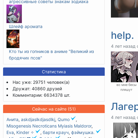
агрессивные советы знакам зодиака
Шлейф аромата
help.
4 лет назад 
Кто ты из гопников в аниме "Великий из
бродячих псов"
Статистика
Нас уже: 29751 человек(а)
во мне бесы
Дружат: 40860 друзей
пляшут
Комментарии: 6634378 шт.
Лаге
Сейчас на сайте (51)
4 лет назад 
Анита
,
askdjaslkdjasdlkj
,
Qumo
,
Misogenesis Necroticans Myiasis Maldoror
,
Eva
,
Kinder ✧
,
барти крауч
,
фэймушка.