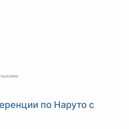
торисами
еренции по Наруто с