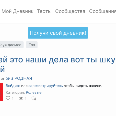
Мой Дневник
Тесты
Сообщества
Сообщени
ать профиль
Мои записи
Мои Тесты
Мои сообщества
ото профиля
Добавить запись
Добавить тест
Создать сообщество
Получи свой дневник!
ки
Дизайн дневника
Популярные тесты
Обзор сообществ
тиль профиля
Обзор записей
Новые тесты
бсуждаемое
Топ
аккаунта
й это наши дела вот ты шку
атности
ай
рии РОДНАЯ
 от
Войдите
или
зарегистрируйтесь
чтобы видеть записи.
Категория:
Ролевые
1
1