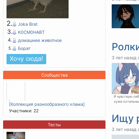
Joka Brat
K0CM0HABT
домашнее животное
Ролки
Борат
3 лет назад 
Хочу сюда
Сообщества
Я чувствую се
хуже остальны
[Коллекция разнообразного хлама]
Участники: 22
Ищу 
Тесты
3 лет назад 