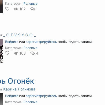
Категория:
Ролевые
102
1
_ ○ E V S Y G ○ _
от
Войдите
или
зарегистрируйтесь
чтобы видеть записи.
Категория:
Ролевые
108
4
рь Огонёк
Карина Логинова
от
Войдите
или
зарегистрируйтесь
чтобы видеть записи.
Категория:
Ролевые