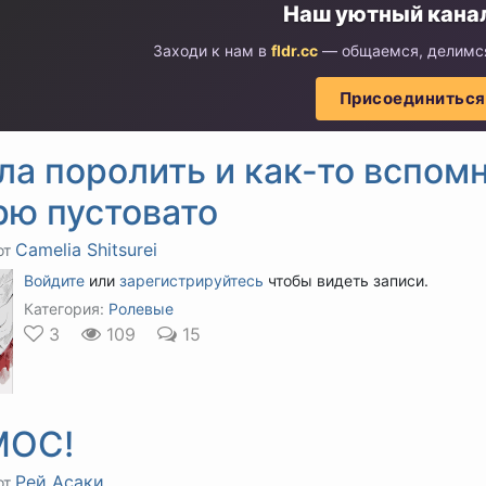
Наш уютный канал
Заходи к нам в
fldr.cc
— общаемся, делимся
Присоединиться
а поролить и как-то вспомни
рю пустовато
Camelia Shitsurei
от
Войдите
или
зарегистрируйтесь
чтобы видеть записи.
Категория:
Ролевые
3
109
15
МОС!
Рей Асаки
от