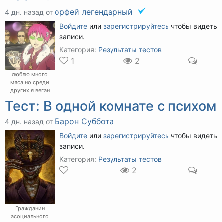
орфей легендарный
4 дн. назад от
Войдите
или
зарегистрируйтесь
чтобы видеть
записи.
Категория:
Результаты тестов
1
2
люблю много
мяса но среди
других я веган
Тест: В одной комнате с психом
Барон Суббота
4 дн. назад от
Войдите
или
зарегистрируйтесь
чтобы видеть
записи.
Категория:
Результаты тестов
2
Гражданин
асоциального