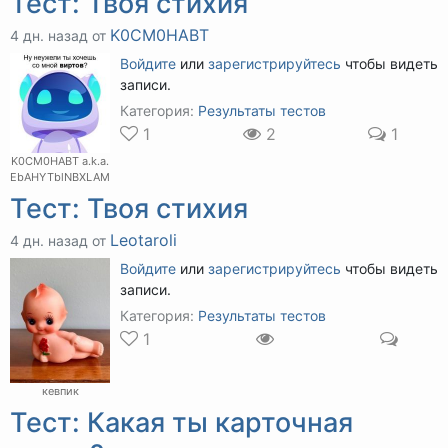
Тест: Твоя стихия
K0CM0HABT
4 дн. назад от
Войдите
или
зарегистрируйтесь
чтобы видеть
записи.
Категория:
Результаты тестов
1
2
1
K0CM0HABT a.k.a.
EbAHYTblNBXLAM
Тест: Твоя стихия
Leotaroli
4 дн. назад от
Войдите
или
зарегистрируйтесь
чтобы видеть
записи.
Категория:
Результаты тестов
1
кевпик
Тест: Какая ты карточная