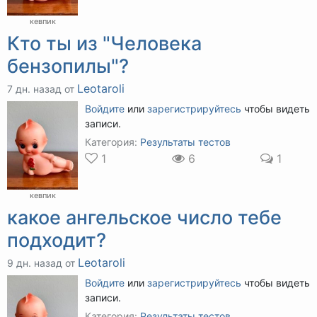
кевпик
Кто ты из "Человека
бензопилы"?
Leotaroli
7 дн. назад от
Войдите
или
зарегистрируйтесь
чтобы видеть
записи.
Категория:
Результаты тестов
1
6
1
кевпик
какое ангельское число тебе
подходит?
Leotaroli
9 дн. назад от
Войдите
или
зарегистрируйтесь
чтобы видеть
записи.
Категория:
Результаты тестов