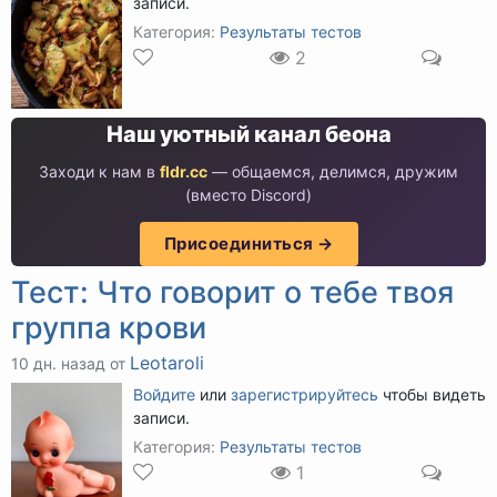
записи.
Категория:
Результаты тестов
2
Наш уютный канал беона
Заходи к нам в
fldr.cc
— общаемся, делимся, дружим
(вместо Discord)
Присоединиться →
Тест: Что говорит о тебе твоя
группа крови
Leotaroli
10 дн. назад от
Войдите
или
зарегистрируйтесь
чтобы видеть
записи.
Категория:
Результаты тестов
1