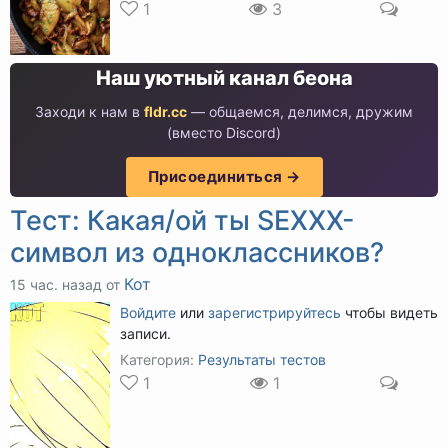
1
3
Наш уютный канал беона
Заходи к нам в
fldr.cc
— общаемся, делимся, дружим
(вместо Discord)
Присоединиться →
Тест: Какая/ой ты SEXXX-
символ из одноклассников?
Кот
15 час. назад от
Войдите
или
зарегистрируйтесь
чтобы видеть
записи.
Категория:
Результаты тестов
1
1