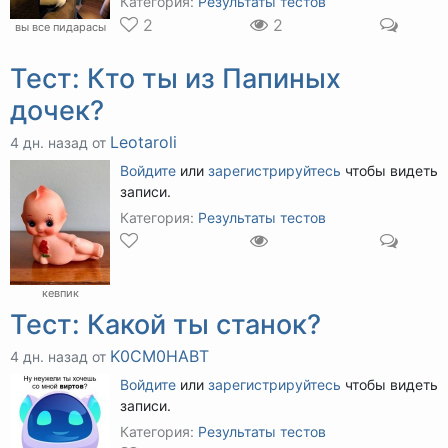
Категория:
Результаты тестов
2
2
вы все пидарасы
Тест: Кто ты из Папиных
дочек?
Leotaroli
4 дн. назад от
Войдите
или
зарегистрируйтесь
чтобы видеть
записи.
Категория:
Результаты тестов
кевпик
Тест: Какой ты станок?
K0CM0HABT
4 дн. назад от
Войдите
или
зарегистрируйтесь
чтобы видеть
записи.
Категория:
Результаты тестов