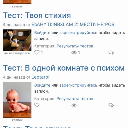
кевпик
Тест: Твоя стихия
EbAHYTblNBXLAM 2: MECTb HErPOB
4 дн. назад от
Войдите
или
зарегистрируйтесь
чтобы видеть
записи.
Категория:
Результаты тестов
1
1
вы все пидарасы
Тест: В одной комнате с психом
Leotaroli
4 дн. назад от
Войдите
или
зарегистрируйтесь
чтобы видеть
записи.
Категория:
Результаты тестов
кевпик