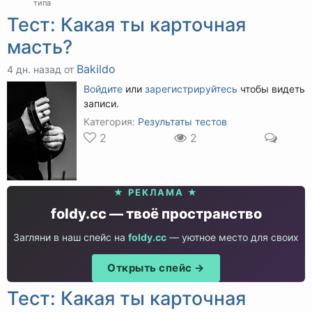
типа
Тест: Какая ты карточная
масть?
Bakildo
4 дн. назад от
Войдите
или
зарегистрируйтесь
чтобы видеть
записи.
Категория:
Результаты тестов
2
2
★ РЕКЛАМА ★
foldy.cc — твоё пространство
Загляни в наш спейс на
foldy.cc
— уютное место для своих
Открыть спейс →
Тест: Какая ты карточная