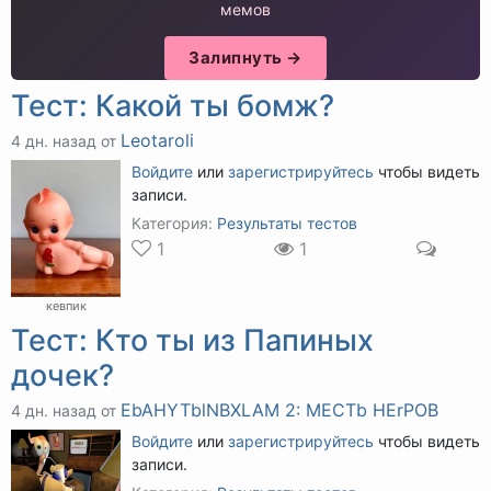
мемов
Залипнуть →
Тест: Какой ты бомж?
Leotaroli
4 дн. назад от
Войдите
или
зарегистрируйтесь
чтобы видеть
записи.
Категория:
Результаты тестов
1
1
кевпик
Тест: Кто ты из Папиных
дочек?
EbAHYTblNBXLAM 2: MECTb HErPOB
4 дн. назад от
Войдите
или
зарегистрируйтесь
чтобы видеть
записи.