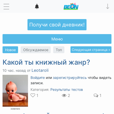
Получи свой дневник!
Меню
Новое
Обсуждаемое
Топ
Следующая страница »
Какой ты книжный жанр?
Leotaroli
10 час. назад от
Войдите
или
зарегистрируйтесь
чтобы видеть
записи.
Категория:
Результаты тестов
1
2
1
кевпик