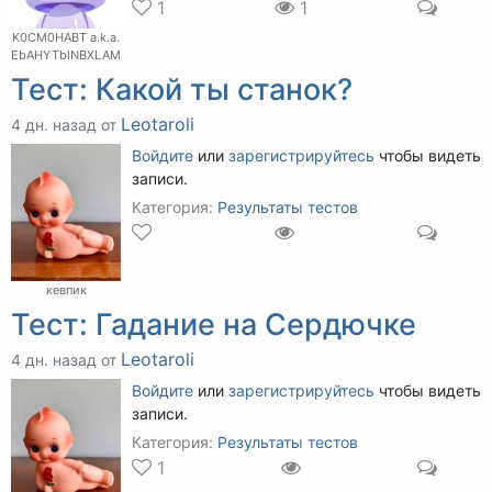
1
1
K0CM0HABT a.k.a.
EbAHYTblNBXLAM
Тест: Какой ты станок?
Leotaroli
4 дн. назад от
Войдите
или
зарегистрируйтесь
чтобы видеть
записи.
Категория:
Результаты тестов
кевпик
Тест: Гадание на Сердючке
Leotaroli
4 дн. назад от
Войдите
или
зарегистрируйтесь
чтобы видеть
записи.
Категория:
Результаты тестов
1