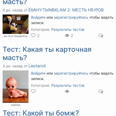
масть?
EbAHYTblNBXLAM 2: MECTb HErPOB
4 дн. назад от
Войдите
или
зарегистрируйтесь
чтобы видеть
записи.
Категория:
Результаты тестов
2
2
вы все пидарасы
Тест: Какая ты карточная
масть?
Leotaroli
4 дн. назад от
Войдите
или
зарегистрируйтесь
чтобы видеть
записи.
Категория:
Результаты тестов
кевпик
Тест: Какой ты бомж?