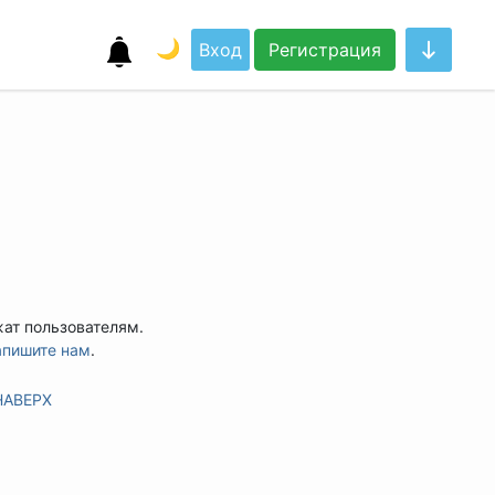
🌙
Вход
Регистрация
жат пользователям.
апишите нам
.
НАВЕРХ