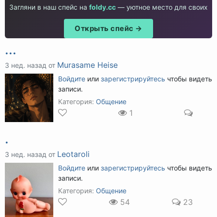
Загляни в наш спейс на
foldy.cc
— уютное место для своих
Открыть спейс →
...
Murasame Heise
3 нед. назад от
Войдите
или
зарегистрируйтесь
чтобы видеть
записи.
Категория:
Общение
1
.
Leotaroli
3 нед. назад от
Войдите
или
зарегистрируйтесь
чтобы видеть
записи.
Категория:
Общение
54
23