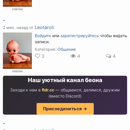
кевпик
.
Leotaroli
2 мес. назад от
Войдите
или
зарегистрируйтесь
чтобы видеть
записи.
Категория:
Общение
3
4
4
кевпик
Наш уютный канал беона
Заходи к нам в
fldr.cc
— общаемся, делимся, дружим
(вместо Discord)
Присоединиться →
.