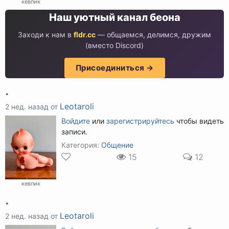
кевпик
Наш уютный канал беона
Заходи к нам в
fldr.cc
— общаемся, делимся, дружим
(вместо Discord)
Присоединиться →
.
Leotaroli
2 нед. назад от
Войдите
или
зарегистрируйтесь
чтобы видеть
записи.
Категория:
Общение
15
12
кевпик
.
Leotaroli
2 нед. назад от