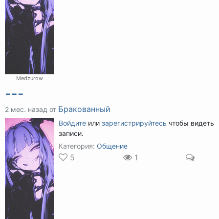
Medzurow
---
Бракованный
2 мес. назад от
Войдите
или
зарегистрируйтесь
чтобы видеть
записи.
Категория:
Общение
5
1