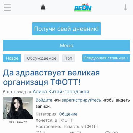
Получи свой дневник!
Меню
Новое
Обсуждаемое
Топ
Следующая страница »
Да здравствует великая
организаця ТФОТТ!
Алина Китай-городская
6 дн. назад от
Войдите
или
зарегистрируйтесь
чтобы видеть
записи.
Категория:
Общение
Хочется: В ТФОТТ
пьет вдшку
Настроение: Попасть в ТФОТТ