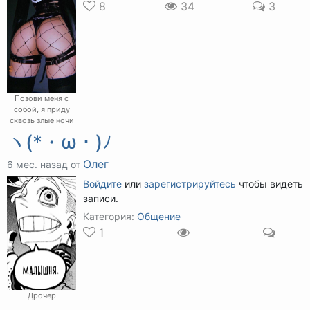
8
34
3
Позови меня с
собой, я приду
сквозь злые ночи
ヽ(*・ω・)ﾉ
Олег
6 мес. назад от
Войдите
или
зарегистрируйтесь
чтобы видеть
записи.
Категория:
Общение
1
Дрочер