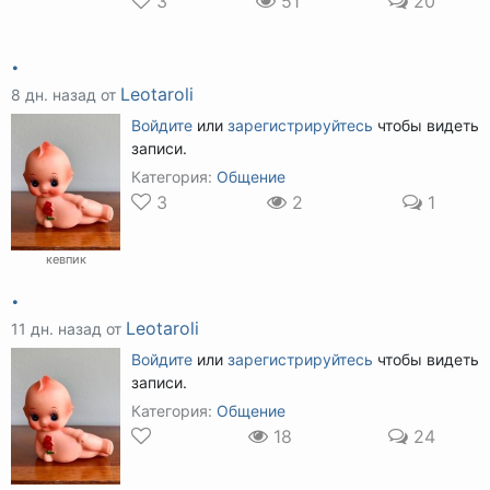
3
51
20
.
Leotaroli
8 дн. назад от
Войдите
или
зарегистрируйтесь
чтобы видеть
записи.
Категория:
Общение
3
2
1
кевпик
.
Leotaroli
11 дн. назад от
Войдите
или
зарегистрируйтесь
чтобы видеть
записи.
Категория:
Общение
18
24