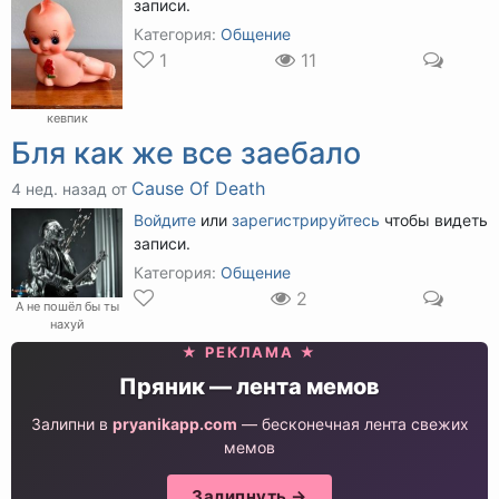
записи.
Категория:
Общение
1
11
кевпик
Бля как же все заебало
Cause Of Death
4 нед. назад от
Войдите
или
зарегистрируйтесь
чтобы видеть
записи.
Категория:
Общение
2
А не пошёл бы ты
нахуй
★ РЕКЛАМА ★
Пряник — лента мемов
Залипни в
pryanikapp.com
— бесконечная лента свежих
мемов
Залипнуть →