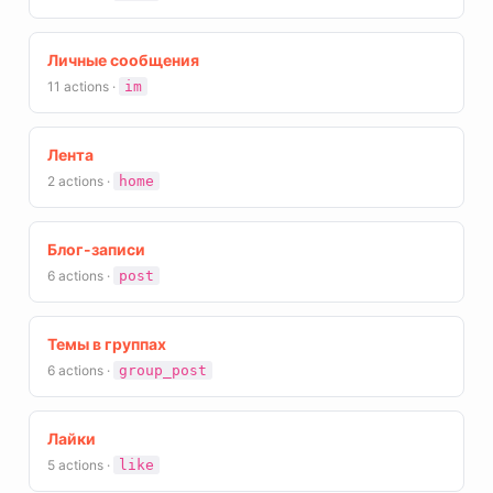
Личные сообщения
11 actions ·
im
Лента
2 actions ·
home
Блог-записи
6 actions ·
post
Темы в группах
6 actions ·
group_post
Лайки
5 actions ·
like