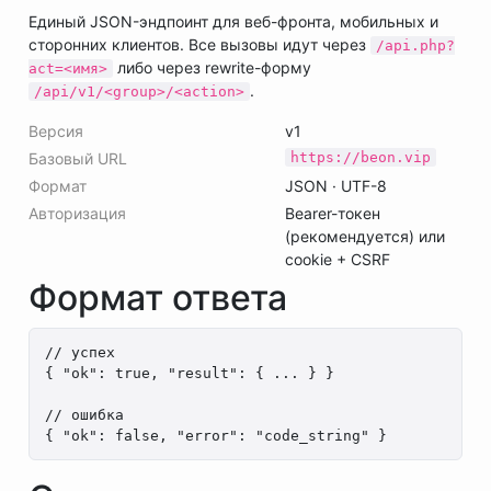
Единый JSON-эндпоинт для веб-фронта, мобильных и
сторонних клиентов. Все вызовы идут через
/api.php?
либо через rewrite-форму
act=<имя>
.
/api/v1/<group>/<action>
Версия
v1
Базовый URL
https://beon.vip
Формат
JSON · UTF-8
Авторизация
Bearer-токен
(рекомендуется) или
cookie + CSRF
Формат ответа
// успех

{ "ok": true, "result": { ... } }

// ошибка

{ "ok": false, "error": "code_string" }