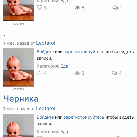
Категория:
Еда
3
5
1
кевпик
.
Leotaroli
1 мес. назад от
Войдите
или
зарегистрируйтесь
чтобы видеть
записи.
Категория:
Еда
4
3
4
кевпик
Черника
Leotaroli
1 мес. назад от
Войдите
или
зарегистрируйтесь
чтобы видеть
записи.
Категория:
Еда