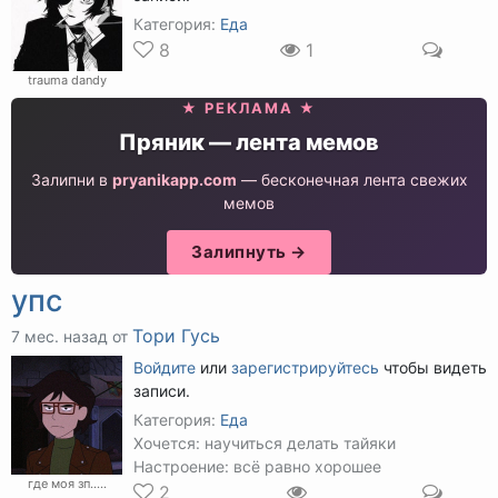
Категория:
Еда
8
1
trauma dandy
★ РЕКЛАМА ★
Пряник — лента мемов
Залипни в
pryanikapp.com
— бесконечная лента свежих
мемов
Залипнуть →
упс
Тори Гусь
7 мес. назад от
Войдите
или
зарегистрируйтесь
чтобы видеть
записи.
Категория:
Еда
Хочется: научиться делать тайяки
Настроение: всё равно хорошее
где моя зп.....
2