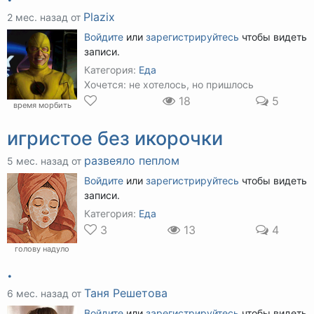
Plazix
2 мес. назад от
Войдите
или
зарегистрируйтесь
чтобы видеть
записи.
Категория:
Еда
Хочется: не хотелось, но пришлось
18
5
время морбить
игристое без икорочки
развеяло пеплом
5 мес. назад от
Войдите
или
зарегистрируйтесь
чтобы видеть
записи.
Категория:
Еда
3
13
4
голову надуло
.
Таня Решетова
6 мес. назад от
Войдите
или
зарегистрируйтесь
чтобы видеть