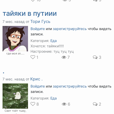
тайяки в путиии
Тори Гусь
7 мес. назад от
Войдите
или
зарегистрируйтесь
чтобы видеть
записи.
Категория:
Еда
Хочется: тайяки!!!!!
Настроение: туц туц туц
где моя зп.....
1
7
3
.
Крис .
7 мес. назад от
Войдите
или
зарегистрируйтесь
чтобы видеть
записи.
Категория:
Еда
8
6
2
Свет ткёт тьму,