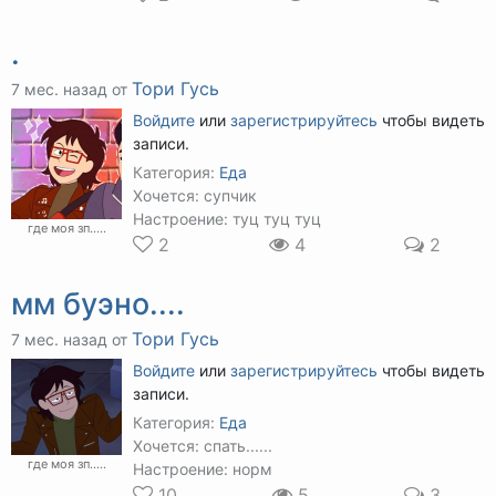
.
Тори Гусь
7 мес. назад от
Войдите
или
зарегистрируйтесь
чтобы видеть
записи.
Категория:
Еда
Хочется: супчик
Настроение: туц туц туц
где моя зп.....
2
4
2
мм буэно....
Тори Гусь
7 мес. назад от
Войдите
или
зарегистрируйтесь
чтобы видеть
записи.
Категория:
Еда
Хочется: спать......
где моя зп.....
Настроение: норм
10
5
3