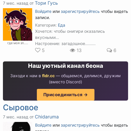
Тори Гусь
7 мес. назад от
Войдите
или
зарегистрируйтесь
чтобы видеть
записи.
Категория:
Еда
Хочется: чтобы онигири оказались
вкусными...
Настроение: загадошное.........
где моя зп.....
5
13
6
Наш уютный канал беона
Заходи к нам в
fldr.cc
— общаемся, делимся, дружим
(вместо Discord)
Присоединиться →
Сыровое
Chidaruma
7 мес. назад от
Войдите
или
зарегистрируйтесь
чтобы видеть