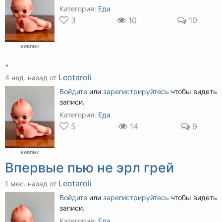
Категория:
Еда
3
10
10
кевпик
.
Leotaroli
4 нед. назад от
Войдите
или
зарегистрируйтесь
чтобы видеть
записи.
Категория:
Еда
5
14
9
кевпик
Впервые пью не эрл грей
Leotaroli
1 мес. назад от
Войдите
или
зарегистрируйтесь
чтобы видеть
записи.
Категория:
Еда