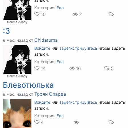
записи.
Категория:
Еда
10
2
trauma dandy
:3
Chidaruma
8 мес. назад от
Войдите
или
зарегистрируйтесь
чтобы видеть
записи.
Категория:
Еда
14
16
5
trauma dandy
Блевотюлька
Троян Спарда
9 мес. назад от
Войдите
или
зарегистрируйтесь
чтобы видеть
записи.
Категория:
Еда
4