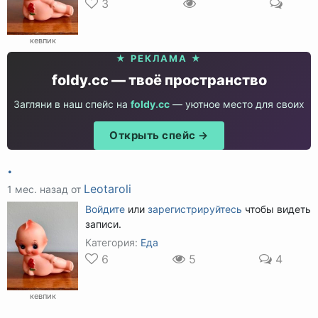
3
кевпик
★ РЕКЛАМА ★
foldy.cc — твоё пространство
Загляни в наш спейс на
foldy.cc
— уютное место для своих
Открыть спейс →
.
Leotaroli
1 мес. назад от
Войдите
или
зарегистрируйтесь
чтобы видеть
записи.
Категория:
Еда
6
5
4
кевпик