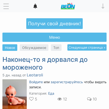
Получи свой дневник!
Меню
Новое
Обсуждаемое
Топ
Следующая страница »
Наконец-то я дорвался до
мороженого
Leotaroli
5 дн. назад от
Войдите
или
зарегистрируйтесь
чтобы видеть
записи.
Категория:
Еда
5
12
10