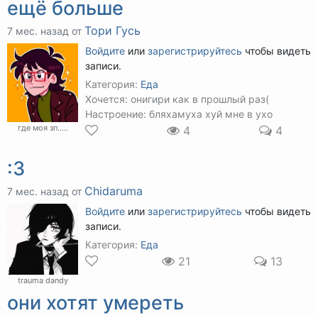
ещё больше
Тори Гусь
7 мес. назад от
Войдите
или
зарегистрируйтесь
чтобы видеть
записи.
Категория:
Еда
Хочется: онигири как в прошлый раз(
Настроение: бляхамуха хуй мне в ухо
где моя зп.....
4
4
:3
Chidaruma
7 мес. назад от
Войдите
или
зарегистрируйтесь
чтобы видеть
записи.
Категория:
Еда
21
13
trauma dandy
они хотят умереть