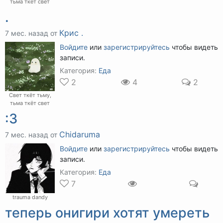
тьма ткёт свет
.
Крис .
7 мес. назад от
Войдите
или
зарегистрируйтесь
чтобы видеть
записи.
Категория:
Еда
2
4
2
Свет ткёт тьму,
тьма ткёт свет
:3
Chidaruma
7 мес. назад от
Войдите
или
зарегистрируйтесь
чтобы видеть
записи.
Категория:
Еда
7
trauma dandy
теперь онигири хотят умереть