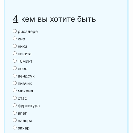
4
кем вы хотите быть
рисадере
кир
ника
никита
10минт
еоео
вендсук
пивчик
михаил
стас
фурнитура
апег
валера
захар