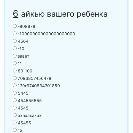
6
айкью вашего ребенка
-908978
-100000000000000000000
4564
-10
завет
11
80-100
7096857456478
129г9740834701850
5445
454555555
4545
ахахахахах
45455
12