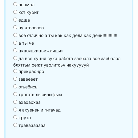
нормал
кот курит
едща
ну чтоооооо
все отлично а ты как как дела как день!!!!!!!!!!!!
а ты че
цкщмцкицькжлицьи
да все хуцня сука работа заебала все заебалол
бляттьм оежт уволитсьч нахуууууй
прекраснро
завеееет
отьебись
трогать лысиныфыы
ахахаххаа
я ахуенен и гигачад
круто
травааааааа