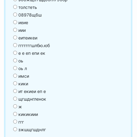
толстеть
08978щ6ш
иеие
иии
еитеикеи
гггггггшлбю.юб
е е еп епи ек
оь
оь л
имси
кики
ит екиеи еп е
щгшднгленок
ж
кикикиии
ггг
зжшщгшднлг