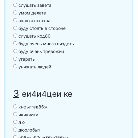
слушать завета
умом делате
ахаххахахахаа
буду стоять в стороне
слушать код80
буду очень много пиздеть
буду очень тревожиц
угарать
унижать людей
3
еи4и4цеи ке
кнфьлгед86ж
икикиики
л о
дюолрбьп
э08жщ97шд86гл756ор