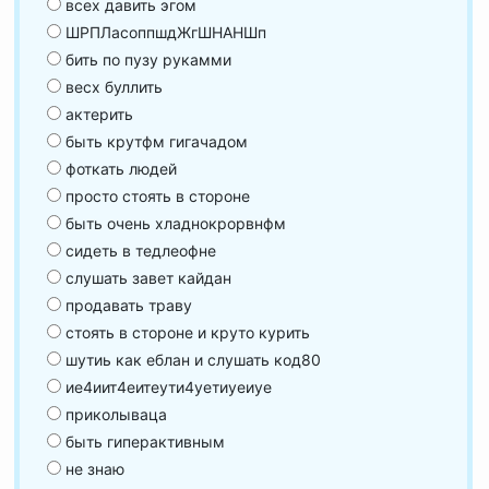
всех давить эгом
ШРПЛасоппшдЖгШНАНШп
бить по пузу рукамми
весх буллить
актерить
быть крутфм гигачадом
фоткать людей
просто стоять в стороне
быть очень хладнокрорвнфм
сидеть в тедлеофне
слушать завет кайдан
продавать траву
стоять в стороне и круто курить
шутиь как еблан и слушать код80
ие4иит4еитеути4уетиуеиуе
приколываца
быть гиперактивным
не знаю