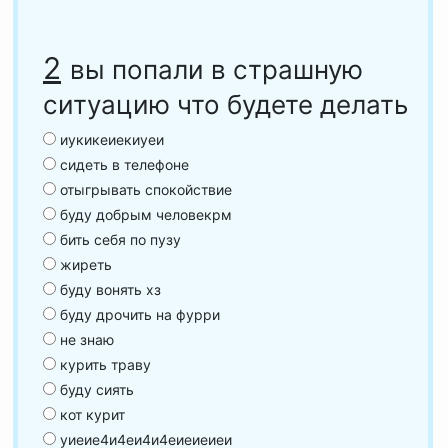
2
вы попали в страшную
ситуацию что будете делать
иукикеиекиуеи
сидеть в телефоне
отыгрывать спокойствие
буду добрым человекрм
бить себя по пузу
жиреть
буду вонять хз
буду дрочить на фурри
не знаю
курить траву
буду сиять
кот курит
уиеие4и4еи4и4еиеиеиеи