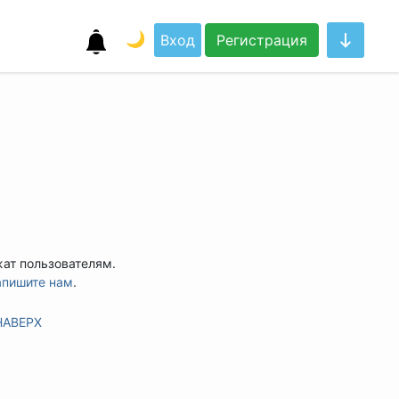
🌙
Вход
Регистрация
жат пользователям.
апишите нам
.
НАВЕРХ