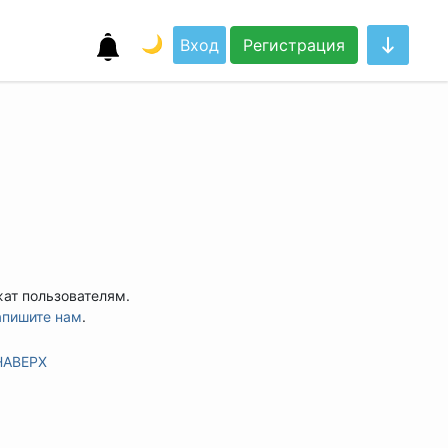
🌙
Вход
Регистрация
жат пользователям.
апишите нам
.
НАВЕРХ