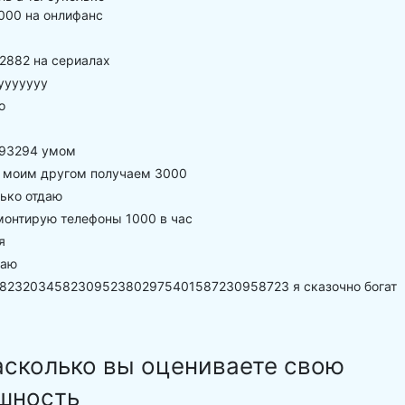
000 на онлифанс
2882 на сериалах
ууууууу
о
93294 умом
 моим другом получаем 3000
ько отдаю
монтирую телефоны 1000 в час
я
наю
8232034582309523802975401587230958723 я сказочно богат
асколько вы оцениваете свою
шность