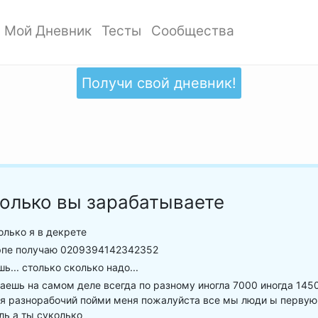
Мой Дневник
Тесты
Сообщества
ать профиль
Мои записи
Мои Тесты
Мои сообщества
ото профиля
Добавить запись
Добавить тест
Создать сообщество
Получи свой дневник!
ки
Дизайн дневника
Популярные тесты
Обзор сообществ
аккаунта
Обзор записей
Новые тесты
атности
олько вы зарабатываете
лько я в декрете
эпе получаю 0209394142342352
ь... столько сколько надо...
аешь на самом деле всегда по разному иногла 7000 иногда 145
 я разнорабочий пойми меня пожалуйста все мы люди ы первую
ль а ты суколько