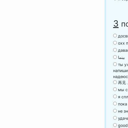
3
п
досв
охх п
дава
بينما
ты уж
напиши
надеюс
再见
мы с
я сп
пока 
не з
удач
good