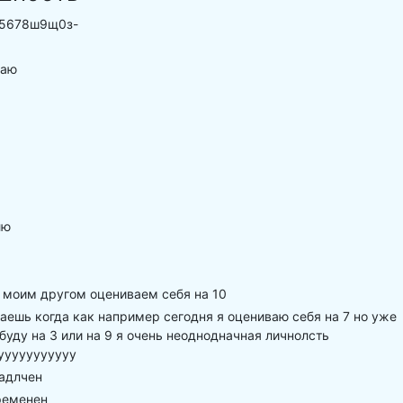
5678ш9щ0з-
наю
лю
 моим другом оцениваем себя на 10
аешь когда как например сегодня я оцениваю себя на 7 но уже
буду на 3 или на 9 я очень неоднодначная личнолсть
ууууууууууу
гадлчен
ременен