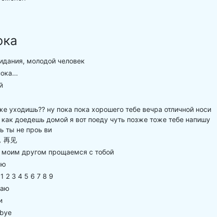
ока
идания, молодой человек
ока...
й
е уходишь?? ну пока пока хорошего тебе вечра отличной носи
 как доедешь домой я вот поеду чуть позже тоже тебе напишу
ь ты не проь ви
，再见
 моим другом прощаемся с тобой
лю
1 2 3 4 5 6 7 8 9
наю
и
bye