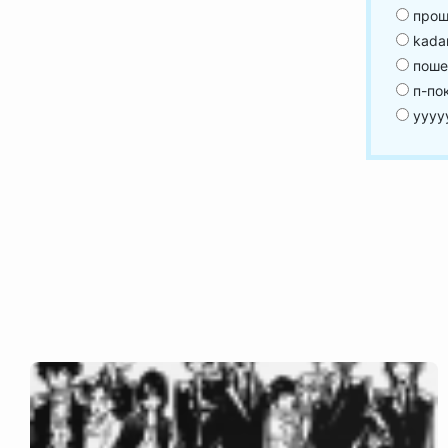
проща
kada
поше
п-пок
уууу