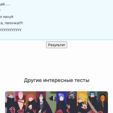
й......
r
л нахуй
а, папочка!!!!
ууууууууууу
Другие интересные тесты