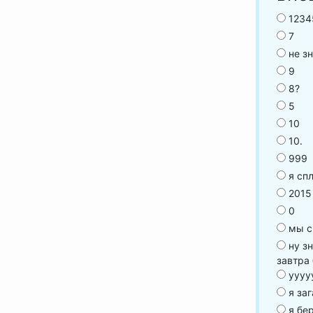
1234
7
не з
9
8?
5
10
10.
999
я сп
2015
0
мы с
ну зн
завтра 
уууу
я за
я бе