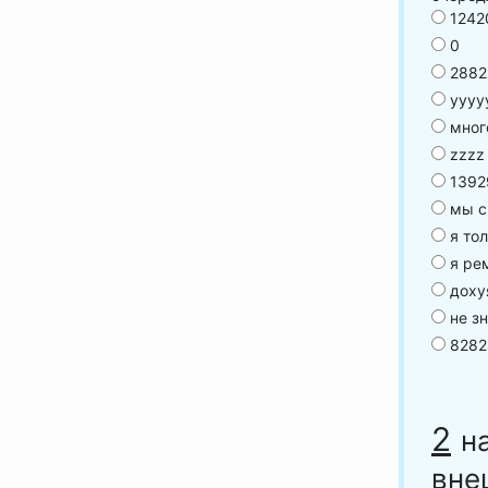
1242
0
2882
уууу
мног
zzzz
1392
мы с
я тол
я ре
доху
не з
8282
2
н
вне