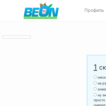
Профиль
Редактиров
Изменить ф
Мои аватар
Настройки 
Опции прив
Позитивки
Поиск
1
ск
Друзья
Выход
ниско
на р
знаеш
ну зн
просто
очеред