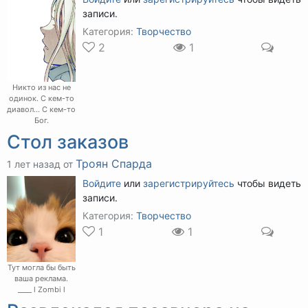
записи.
Категория:
Творчество
2
1
Никто из нас не
одинок. С кем-то
диавол... С кем-то
Бог.
Стол заказов
Троян Спарда
1 лет назад от
Войдите
или
зарегистрируйтесь
чтобы видеть
записи.
Категория:
Творчество
1
1
Тут могла бы быть
ваша реклама.
____ l Zombi l