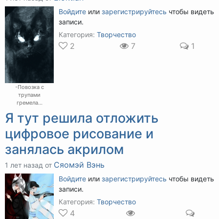
Войдите
или
зарегистрируйтесь
чтобы видеть
записи.
Категория:
Творчество
2
7
1
-Повозка с
трупами
гремела...
Я тут решила отложить
цифровое рисование и
занялась акрилом
Сяомэй Вэнь
1 лет назад от
Войдите
или
зарегистрируйтесь
чтобы видеть
записи.
Категория:
Творчество
4