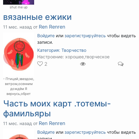
shut me up
вязанные ежики
Ren Renren
11 мес. назад от
Войдите
или
зарегистрируйтесь
чтобы видеть
записи.
Категория:
Творчество
Настроение: хорошее,творческое
2
- Птицей,звездою,
ветром,осенним
дождём Я
вернусь,обрет
Часть моих карт .тотемы-
фамильяры
Ren Renren
11 мес. назад от
Войдите
или
зарегистрируйтесь
чтобы видеть
записи.