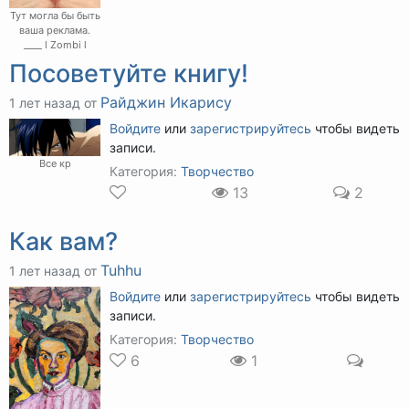
Тут могла бы быть
ваша реклама.
____ l Zombi l
Посоветуйте книгу!
Райджин Икарису
1 лет назад от
Войдите
или
зарегистрируйтесь
чтобы видеть
записи.
Все кр
Категория:
Творчество
13
2
Как вам?
Tuhhu
1 лет назад от
Войдите
или
зарегистрируйтесь
чтобы видеть
записи.
Категория:
Творчество
6
1