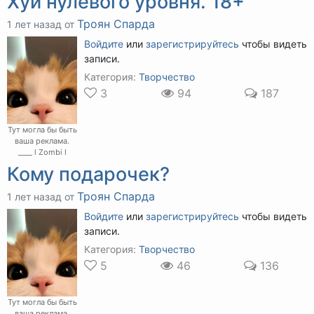
Хуй нулевого уровня. 18+
Троян Спарда
1 лет назад от
Войдите
или
зарегистрируйтесь
чтобы видеть
записи.
Категория:
Творчество
3
94
187
Тут могла бы быть
ваша реклама.
____ l Zombi l
Кому подарочек?
Троян Спарда
1 лет назад от
Войдите
или
зарегистрируйтесь
чтобы видеть
записи.
Категория:
Творчество
5
46
136
Тут могла бы быть
ваша реклама.