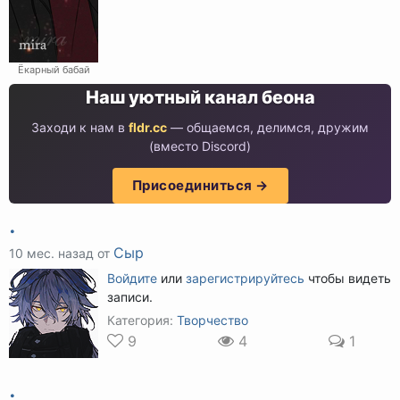
Ёкарный бабай
Наш уютный канал беона
Заходи к нам в
fldr.cc
— общаемся, делимся, дружим
(вместо Discord)
Присоединиться →
.
Сыр
10 мес. назад от
Войдите
или
зарегистрируйтесь
чтобы видеть
записи.
Категория:
Творчество
9
4
1
.