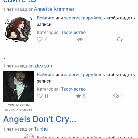
Annette Krammer
1 лет назад от
Войдите
или
зарегистрируйтесь
чтобы видеть
записи.
Категория:
Творчество
7
1
.
.dexson
1 лет назад от
Войдите
или
зарегистрируйтесь
чтобы видеть
записи.
Категория:
Творчество
11
5
1
мне по венам
пустили счастье
Angels Don't Cry...
Tuhhu
1 лет назад от
Войдите
или
зарегистрируйтесь
чтобы видеть