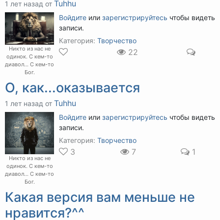
Tuhhu
1 лет назад от
Войдите
или
зарегистрируйтесь
чтобы видеть
записи.
Категория:
Творчество
Никто из нас не
22
одинок. С кем-то
диавол... С кем-то
Бог.
О, как...оказывается
Tuhhu
1 лет назад от
Войдите
или
зарегистрируйтесь
чтобы видеть
записи.
Категория:
Творчество
3
7
1
Никто из нас не
одинок. С кем-то
диавол... С кем-то
Бог.
Какая версия вам меньше не
нравится?^^