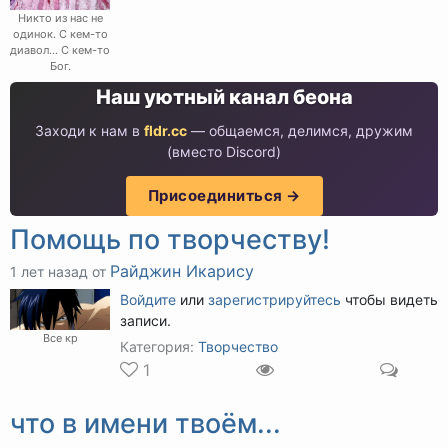
Никто из нас не
одинок. С кем-то
диавол... С кем-то
Бог.
Наш уютный канал беона
Заходи к нам в
fldr.cc
— общаемся, делимся, дружим
(вместо Discord)
Присоединиться →
Помощь по творчеству!
Райджин Икарису
1 лет назад от
Войдите
или
зарегистрируйтесь
чтобы видеть
записи.
Все кр
Категория:
Творчество
1
что в имени твоём...