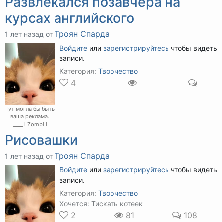
Развлекался позавчера на
курсах английского
Троян Спарда
1 лет назад от
Войдите
или
зарегистрируйтесь
чтобы видеть
записи.
Категория:
Творчество
4
Тут могла бы быть
ваша реклама.
____ l Zombi l
Рисовашки
Троян Спарда
1 лет назад от
Войдите
или
зарегистрируйтесь
чтобы видеть
записи.
Категория:
Творчество
Хочется: Тискать котеек
2
81
108