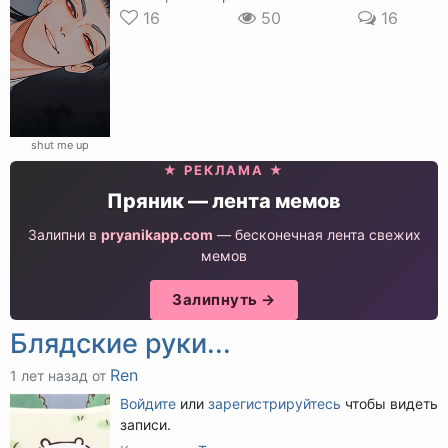
16
50
16
shut me up
★ РЕКЛАМА ★
Пряник — лента мемов
Залипни в
pryanikapp.com
— бесконечная лента свежих
мемов
Залипнуть →
Блядские руки...
Ren
1 лет назад от
Войдите
или
зарегистрируйтесь
чтобы видеть
записи.