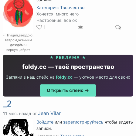
Категория:
Творчество
Хочется: много чего
Настроение: все ок
1
- Птицей,звездою,
ветром,осенним
дождём Я
вернусь,обрет
★ РЕКЛАМА ★
foldy.cc — твоё пространство
Загляни в наш спейс на
foldy.cc
— уютное место для своих
Открыть спейс →
_2
Jean Vilar
11 мес. назад от
Войдите
или
зарегистрируйтесь
чтобы видеть
записи.