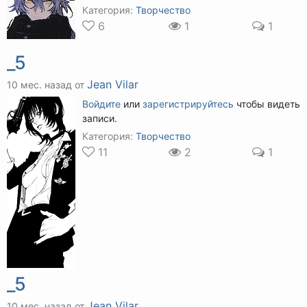
Категория:
Творчество
6
1
1
_5
Jean Vilar
10 мес. назад от
Войдите
или
зарегистрируйтесь
чтобы видеть
записи.
Категория:
Творчество
11
2
1
_5
Jean Vilar
10 мес. назад от