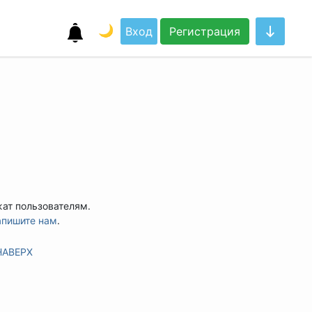
🌙
Вход
Регистрация
жат пользователям.
апишите нам
.
НАВЕРХ