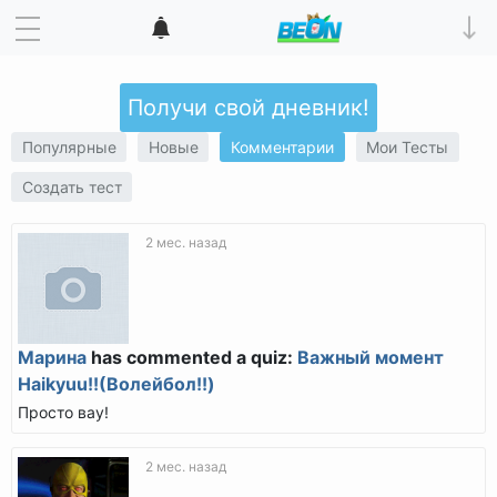
Получи свой дневник!
Популярные
Новые
Комментарии
Мои Тесты
Создать тест
2 мес. назад
Марина
has commented a quiz:
Важный момент
Haikyuu!!(Волейбол!!)
Просто вау!
2 мес. назад