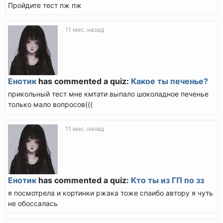
Пройдите тест пж пж
11 мес. назад
Енотик
has commented a quiz:
Какое ты печенье?
прикольный тест мне кмтати выпало шоколадное печенье
только мало вопросов(((
11 мес. назад
Енотик
has commented a quiz:
Кто ты из ГП по зз
я посмотрела и кортинки ржака тоже спаибо автору я чуть
не обоссалась