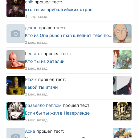
оhih
прошел тест:
кто ты из прибалтийских стран
4 нед. назад
декан
прошел тест:
Кто из One punch man шлепнет тебя по...
2 мес. назад
Leotaroli
прошел тест:
Кто ты из Хеталии
2 мес. назад
Plazix
прошел тест:
какой ты итачи
2 мес. назад
развеяло пеплом
прошел тест:
Если бы ты жил в Неверленде
5 мес. назад
Аска
прошел тест: