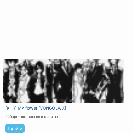
[KHR] My flower [VONGOLA X]
Реборн-ностальгия и меня не...
Пройти