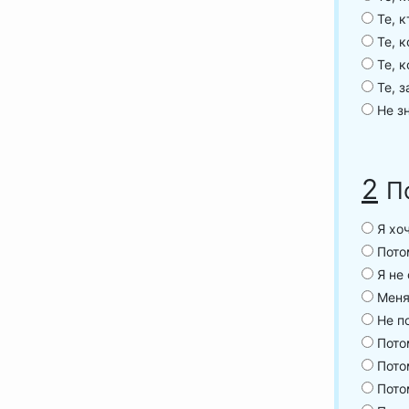
Те, к
Те, к
Те, к
Те, з
Не зн
2
П
Я хоч
Потом
Я не 
Меня 
Не п
Пото
Потом
Потом