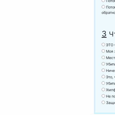
Потом
Потом
обратн
3
Ч
ЭТО 
Моя ж
Мест
Убить
Ниче
Это, 
Убить
Хмпф
Не п
Защищ