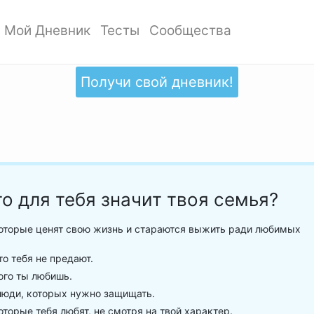
Мой Дневник
Тесты
Сообщества
ать профиль
Мои записи
Мои Тесты
Мои сообщества
ото профиля
Добавить запись
Добавить тест
Создать сообщество
Получи свой дневник!
ки
Дизайн дневника
Популярные тесты
Обзор сообществ
аккаунта
Обзор записей
Новые тесты
атности
о для тебя значит твоя семья?
оторые ценят свою жизнь и стараются выжить ради любимых
то тебя не предают.
ого ты любишь.
люди, которых нужно защищать.
оторые тебя любят, не смотря на твой характер.