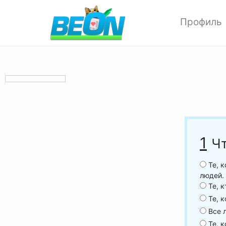
Профиль
Редактиров
Изменить ф
Мои аватар
Настройки 
Опции прив
Позитивки
Поиск
1
Чт
Друзья
Выход
Те, к
людей.
Те, к
Те, к
Все 
Те, к