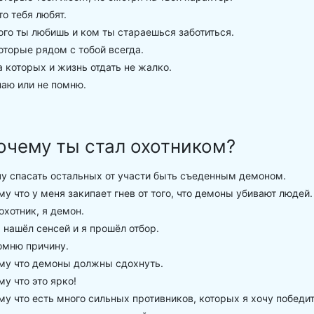
то тебя любят.
ого ты любишь и ком ты стараешься заботиться.
оторые рядом с тобой всегда.
а которых и жизнь отдать не жалко.
аю или не помню.
очему ты стал охотником?
у спасать остальных от участи быть съеденным демоном.
у что у меня закипает гнев от того, что демоны убивают людей.
охотник, я демон.
нашёл сенсей и я прошёл отбор.
омню причину.
му что демоны должны сдохнуть.
у что это ярко!
у что есть много сильных противников, которых я хочу победит