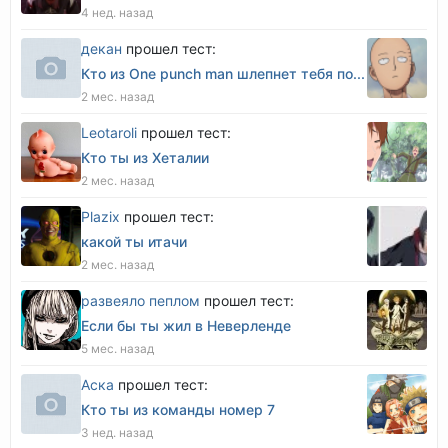
4 нед. назад
декан
прошел тест:
Кто из One punch man шлепнет тебя по...
2 мес. назад
Leotaroli
прошел тест:
Кто ты из Хеталии
2 мес. назад
Plazix
прошел тест:
какой ты итачи
2 мес. назад
развеяло пеплом
прошел тест:
Если бы ты жил в Неверленде
5 мес. назад
Аска
прошел тест:
Кто ты из команды номер 7
3 нед. назад