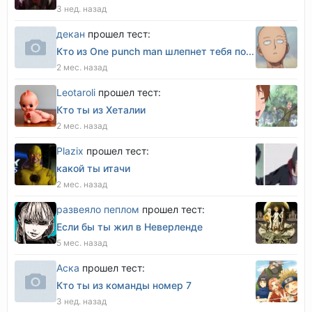
3 нед. назад
декан
прошел тест:
Кто из One punch man шлепнет тебя по...
2 мес. назад
Leotaroli
прошел тест:
Кто ты из Хеталии
2 мес. назад
Plazix
прошел тест:
какой ты итачи
2 мес. назад
развеяло пеплом
прошел тест:
Если бы ты жил в Неверленде
5 мес. назад
Аска
прошел тест:
Кто ты из команды номер 7
3 нед. назад