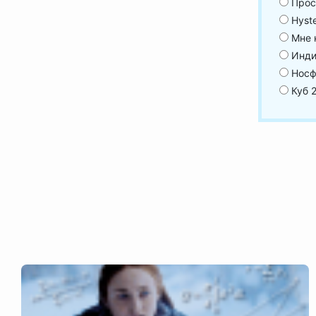
Прос
Hyste
Мне 
Инди
Носф
Куб 2