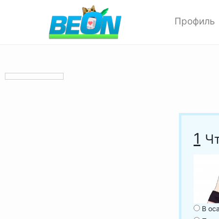
Профиль
Редактиров
Изменить ф
Мои аватар
Настройки 
Опции прив
Позитивки
Поиск
1
Чт
Друзья
Выход
В ос