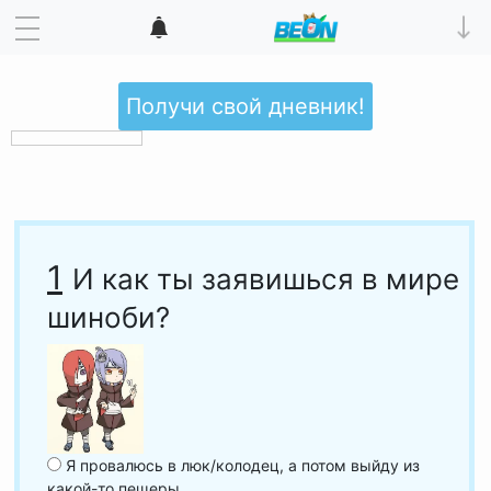
Получи свой дневник!
1
И как ты заявишься в мире
шиноби?
Я провалюсь в люк/колодец, а потом выйду из
какой-то пещеры