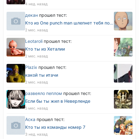
4 нед. назад
декан
прошел тест:
Кто из One punch man шлепнет тебя по...
2 мес. назад
Leotaroli
прошел тест:
Кто ты из Хеталии
2 мес. назад
Plazix
прошел тест:
какой ты итачи
2 мес. назад
развеяло пеплом
прошел тест:
Если бы ты жил в Неверленде
5 мес. назад
Аска
прошел тест:
Кто ты из команды номер 7
3 нед. назад