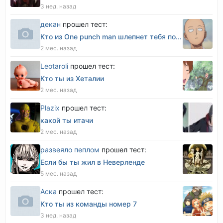
3 нед. назад
декан
прошел тест:
Кто из One punch man шлепнет тебя по...
2 мес. назад
Leotaroli
прошел тест:
Кто ты из Хеталии
2 мес. назад
Plazix
прошел тест:
какой ты итачи
2 мес. назад
развеяло пеплом
прошел тест:
Если бы ты жил в Неверленде
5 мес. назад
Аска
прошел тест:
Кто ты из команды номер 7
3 нед. назад