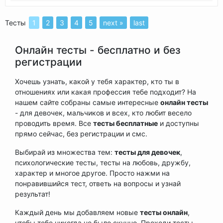
Тесты
1
2
3
4
5
next »
last
Онлайн тесты - бесплатно и без
регистрации
Хочешь узнать, какой у тебя характер, кто ты в
отношениях или какая профессия тебе подходит? На
нашем сайте собраны самые интересные
онлайн тесты
- для девочек, мальчиков и всех, кто любит весело
проводить время. Все
тесты бесплатные
и доступны
прямо сейчас, без регистрации и смс.
Выбирай из множества тем:
тесты для девочек
,
психологические тесты, тесты на любовь, дружбу,
характер и многое другое. Просто нажми на
понравившийся тест, ответь на вопросы и узнай
результат!
Каждый день мы добавляем новые
тесты онлайн
,
чтобы тебе никогда не было скучно. Проходи тесты,