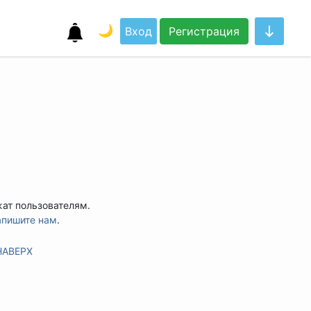
🌙
Вход
Регистрация
жат пользователям.
апишите нам
.
НАВЕРХ