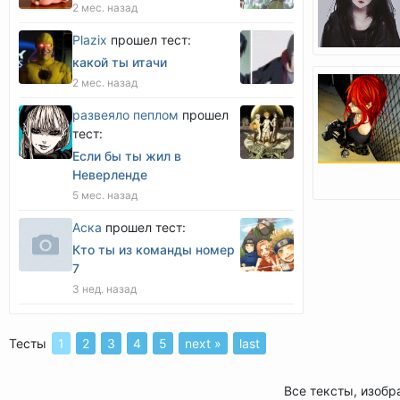
2 мес. назад
Plazix
прошел тест:
какой ты итачи
2 мес. назад
развеяло пеплом
прошел
тест:
Если бы ты жил в
Неверленде
5 мес. назад
Аска
прошел тест:
Кто ты из команды номер
7
3 нед. назад
Тесты
1
2
3
4
5
next »
last
Все тексты, изобр