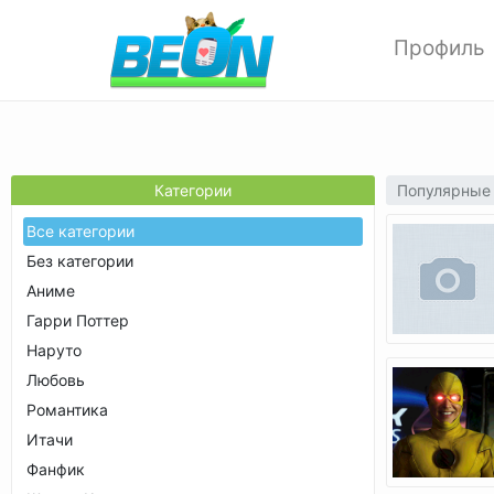
Профиль
Редактиров
Изменить ф
Мои аватар
Настройки 
Популярные
Категории
Опции прив
Все категории
Позитивки
Без категории
Поиск
Аниме
Друзья
Гарри Поттер
Выход
Наруто
Любовь
Романтика
Итачи
Фанфик