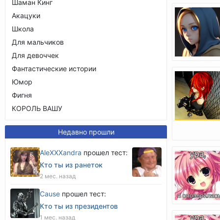
Шаман Кинг
Акацуки
Школа
Для мальчиков
Для девоччек
Фантастические истории
Юмор
Фигня
КОРОЛЬ ВАШУ
Недавно прошли
AleXXXandra
прошел тест:
Кто ты из ранеток
2 мес. назад
Cause
прошел тест:
Кто ты из президентов
1 мес. назад