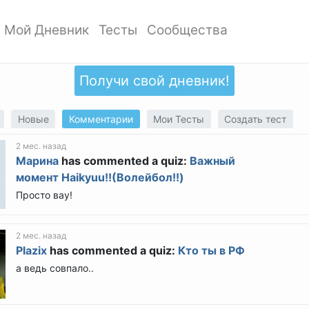
Мой Дневник
Тесты
Сообщества
ать профиль
Мои записи
Мои Тесты
Мои сообщества
ото профиля
Добавить запись
Добавить тест
Создать сообщество
Получи свой дневник!
ки
Дизайн дневника
Популярные тесты
Обзор сообществ
аккаунта
Обзор записей
Новые тесты
Новые
Комментарии
Мои Тесты
Создать тест
атности
2 мес. назад
Марина
has commented a quiz:
Важный
момент Haikyuu!!(Волейбол!!)
Просто вау!
2 мес. назад
Plazix
has commented a quiz:
Кто ты в РФ
а ведь совпало..