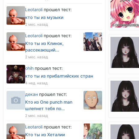
Leotaroli
прошел тест:
кто ты из музыки
2 мес. назад
Leotaroli
прошел тест:
Кто ты из Клинок,
рассекающий...
2 мес. назад
оhih
прошел тест:
кто ты из прибалтийских стран
4 нед. назад
декан
прошел тест:
Кто из One punch man
шлепнет тебя по...
2 мес. назад
Leotaroli
прошел тест:
Кто ты из Хеталии