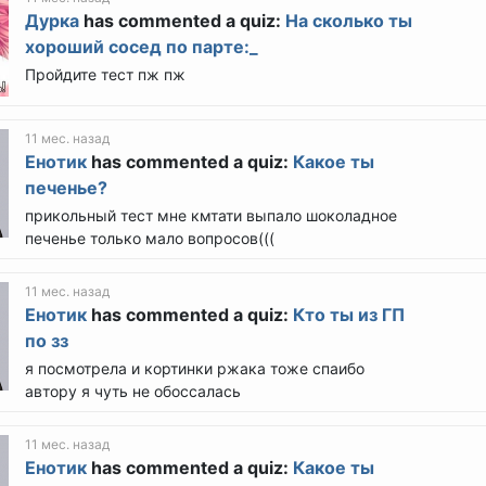
Дурка
has commented a quiz:
На сколько ты
хороший сосед по парте:_
Пройдите тест пж пж
11 мес. назад
Енотик
has commented a quiz:
Какое ты
печенье?
прикольный тест мне кмтати выпало шоколадное
печенье только мало вопросов(((
11 мес. назад
Енотик
has commented a quiz:
Кто ты из ГП
по зз
я посмотрела и кортинки ржака тоже спаибо
автору я чуть не обоссалась
11 мес. назад
Енотик
has commented a quiz:
Какое ты