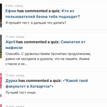
6 мес. назад
Ефим
has commented a quiz:
Кто из
пользователей беона тебе подходит?
Я прошёл тест, а дальше что делать?
11 мес. назад
Aipril
has commented a quiz:
Симпатия от
мафиози
Спасибо. С удовольствием прочитаю продолжение,
давно не заходила и думала, что не пишите. Аниме
старое и не...
11 мес. назад
Дурка
has commented a quiz:
•°Какой твой
факультет в Хогвартсе°•
Лучший тест кншн
11 мес. назад