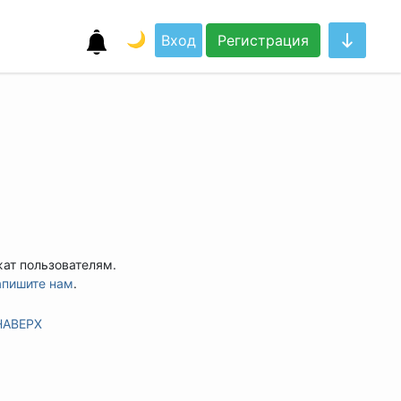
🌙
Вход
Регистрация
жат пользователям.
апишите нам
.
НАВЕРХ