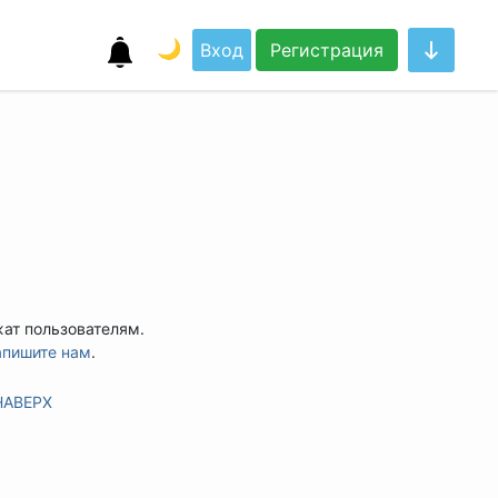
🌙
Вход
Регистрация
жат пользователям.
апишите нам
.
НАВЕРХ