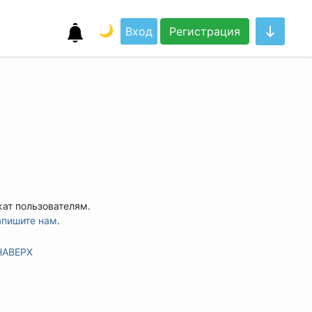
🌙
Вход
Регистрация
жат пользователям.
апишите нам
.
НАВЕРХ