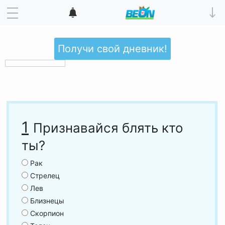
Получи свой дневник!
1
Признавайся блять кто
ты?
Рак
Стрелец
Лев
Близнецы
Скорпион