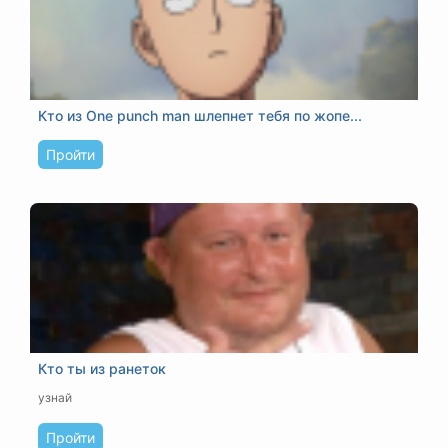
Кто из One punch man шлепнет тебя по жопе...
Пройти
Кто ты из ранеток
узнай
Пройти