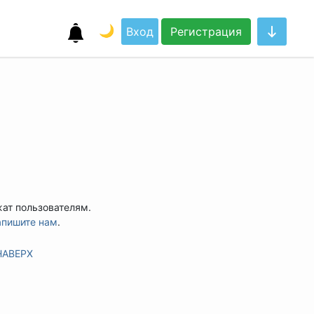
🌙
Вход
Регистрация
жат пользователям.
апишите нам
.
НАВЕРХ