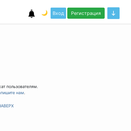
🌙
Вход
Регистрация
жат пользователям.
апишите нам
.
НАВЕРХ