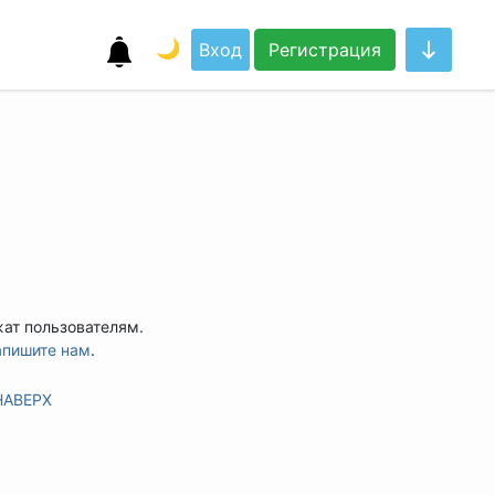
🌙
Вход
Регистрация
жат пользователям.
апишите нам
.
НАВЕРХ