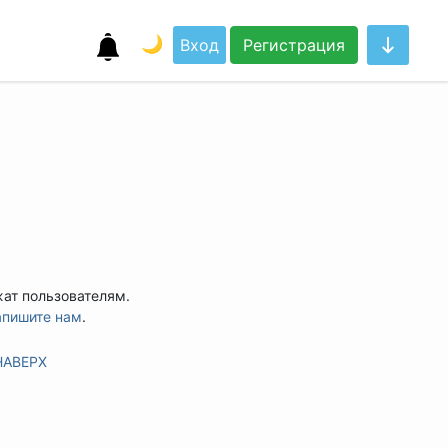
🌙
Вход
Регистрация
жат пользователям.
апишите нам
.
НАВЕРХ