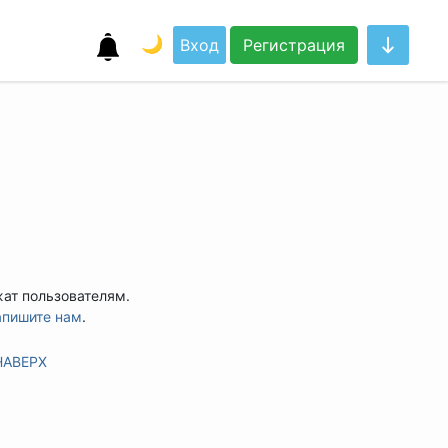
🌙
Вход
Регистрация
жат пользователям.
апишите нам
.
НАВЕРХ