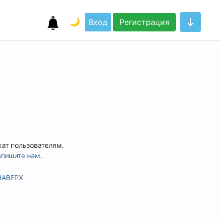
🌙
Вход
Регистрация
жат пользователям.
апишите нам
.
НАВЕРХ