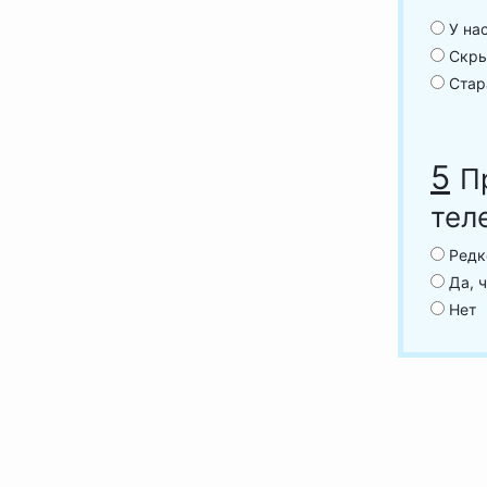
У нас
Скры
Стар
5
П
тел
Редко
Да, ч
Нет