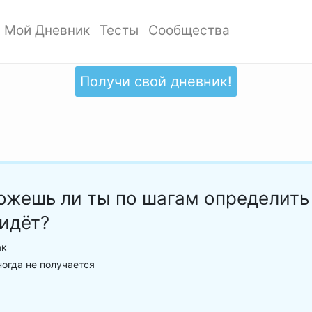
Мой Дневник
Тесты
Сообщества
ать профиль
Мои записи
Мои Тесты
Мои сообщества
ото профиля
Добавить запись
Добавить тест
Создать сообщество
Получи свой дневник!
ки
Дизайн дневника
Популярные тесты
Обзор сообществ
аккаунта
Обзор записей
Новые тесты
атности
ожешь ли ты по шагам определить
 идёт?
ак
огда не получается