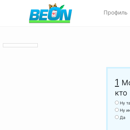
Профиль
Редактиров
Изменить ф
Мои аватар
Настройки 
Опции прив
Позитивки
Поиск
1
М
Друзья
кто
Выход
Ну т
Ну ин
Да