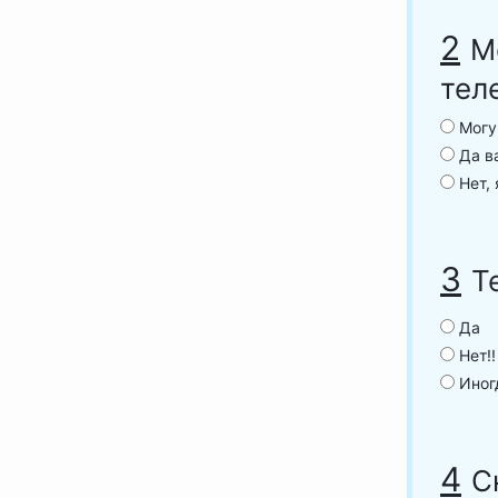
2
М
тел
Могу 
Да ва
Нет, 
3
Т
Да
Нет!!
Иногд
4
С