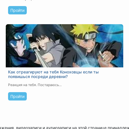
Пройти
Как отреагируют на тебя Коноховцы если ты
появишься посреди деревни?
Реакция на тебя. Постараюсь...
Пройти
ажения, видеозаписи и аудиозаписи на этой странице принадле