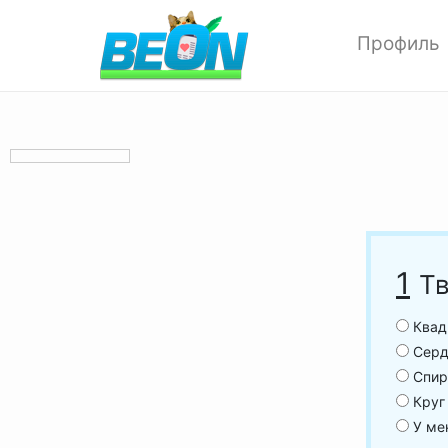
Профиль
Редактиров
Изменить ф
Мои аватар
Настройки 
Опции прив
Позитивки
Поиск
1
Т
Друзья
Выход
Квад
Серде
Спира
Круг
У мен