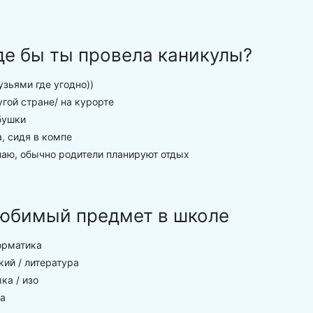
де бы ты провела каникулы?
зьями где угодно))
гой стране/ на курорте
бушки
, сидя в компе
аю, обычно родители планируют отдых
юбимый предмет в школе
рматика
ий / литература
ка / изо
а