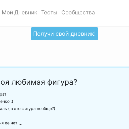
Мой Дневник
Тесты
Сообщества
ать профиль
Мои записи
Мои Тесты
Мои сообщества
ото профиля
Добавить запись
Добавить тест
Создать сообщество
Получи свой дневник!
ки
Дизайн дневника
Популярные тесты
Обзор сообществ
аккаунта
Обзор записей
Новые тесты
атности
воя любимая фигура?
рат
чко :)
ль ( а это фигура вообще?)
я ее нет :_