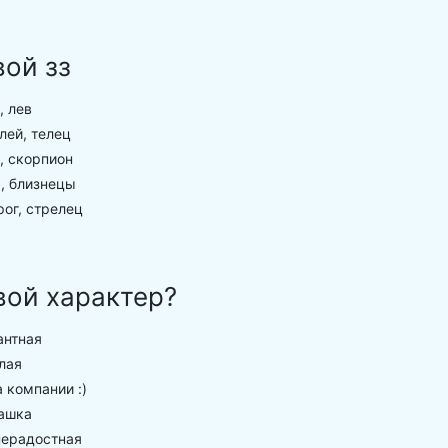
вой зз
, лев
лей, телец
, скорпион
, близнецы
ог, стрелец
вой характер?
антная
лая
 компании :)
ашка
ерадостная