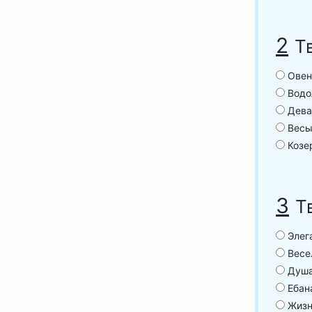
2
Т
Овен
Водо
Дева
Весы
Козер
3
Т
Элег
Весе
Душа
Ебан
Жизн