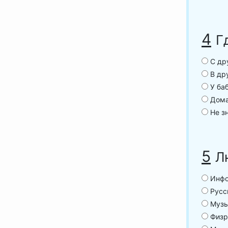
4
Г
С дру
В дру
У ба
Дома
Не зн
5
Л
Инфо
Русск
Музы
Физр