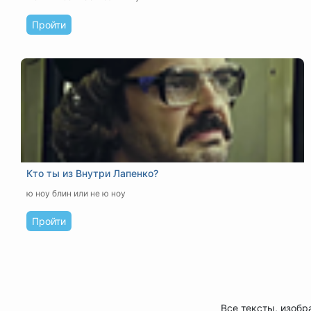
Пройти
Кто ты из Внутри Лапенко?
ю ноу блин или не ю ноу
Пройти
Все тексты, изобр