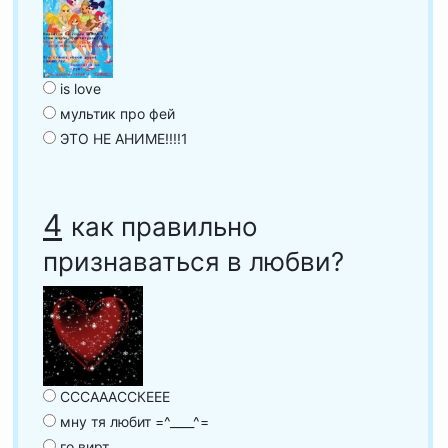
is love
мультик про фей
ЭТО НЕ АНИМЕ!!!!1
4
как правильно
признаваться в любви?
СССАААССКЕЕЕ
мну тя любит =^____^=
го вирт