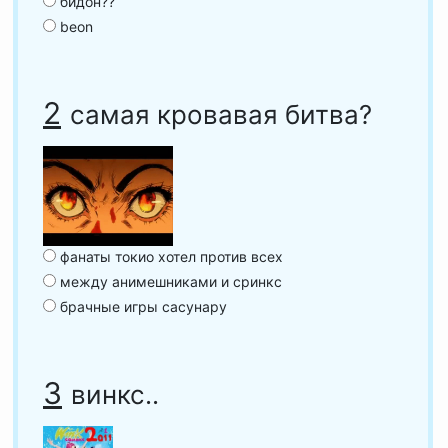
бидон??
beon
2
самая кровавая битва?
фанаты токио хотел против всех
между анимешниками и сринкс
брачные игры сасунару
3
винкс..