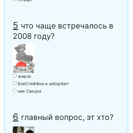
5
что чаще встречалось в
2008 году?
жирок
БлеСтяФФки и забор4егг
ник Сакура
6
главный вопрос, эт хто?