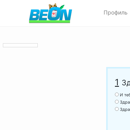
Профиль
Редактиров
Изменить ф
Мои аватар
Настройки 
Опции прив
Позитивки
Поиск
1
Зд
Друзья
Выход
И теб
Здрав
Здра