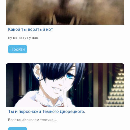
Какой ты всратый кот
ну ка чо тут у нас
Пройти
Ты и персонажи Тёмного Дворецкого.
Восстанавливаем тестики,...