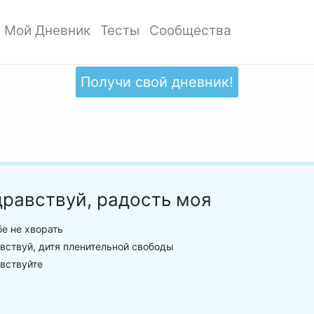
Мой Дневник
Тесты
Сообщества
ать профиль
Мои записи
Мои Тесты
Мои сообщества
ото профиля
Добавить запись
Добавить тест
Создать сообщество
Получи свой дневник!
ки
Дизайн дневника
Популярные тесты
Обзор сообществ
аккаунта
Обзор записей
Новые тесты
атности
равствуй, радость моя
е не хворать
ствуй, дитя пленительной свободы
вствуйте