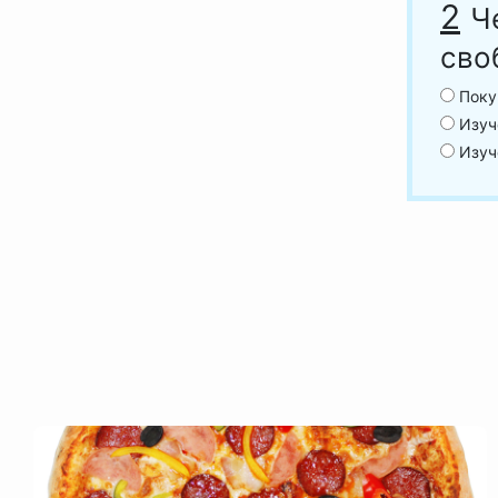
2
Ч
сво
Поку
Изуч
Изуч