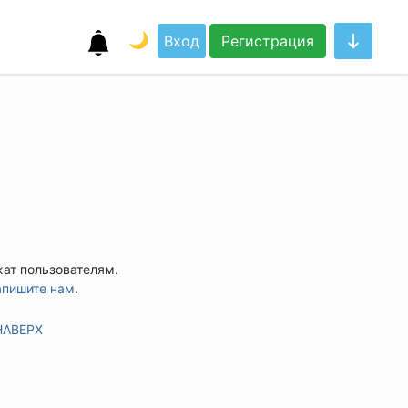
🌙
Вход
Регистрация
жат пользователям.
апишите нам
.
НАВЕРХ