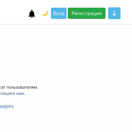
🌙
Вход
Регистрация
жат пользователям.
апишите нам
.
НАВЕРХ