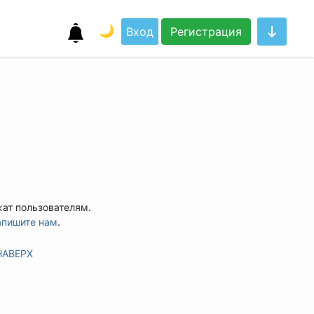
🌙
Вход
Регистрация
жат пользователям.
апишите нам
.
НАВЕРХ