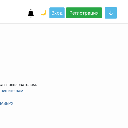
🌙
Вход
Регистрация
жат пользователям.
апишите нам
.
НАВЕРХ