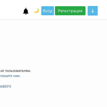
🌙
Вход
Регистрация
жат пользователям.
апишите нам
.
НАВЕРХ