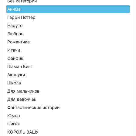
Без категории
Аниме
Гарри Поттер
Наруто
Любовь
Романтика
Итачи
Фанфик
Шаман Кинг
Акацуки
Школа
Для мальчиков
Для девоччек
Фантастические истории
Юмор
Фигня
КОРОЛЬ ВАШУ