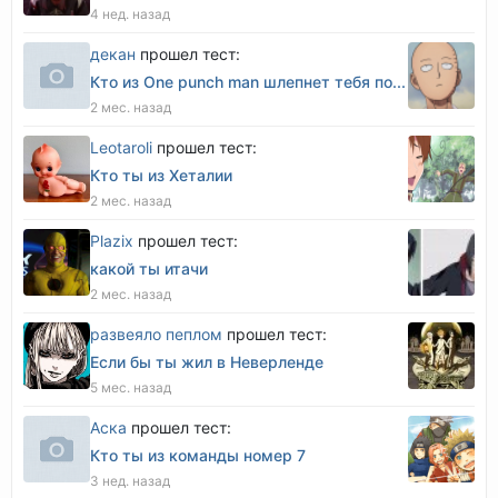
4 нед. назад
декан
прошел тест:
Кто из One punch man шлепнет тебя по...
2 мес. назад
Leotaroli
прошел тест:
Кто ты из Хеталии
2 мес. назад
Plazix
прошел тест:
какой ты итачи
2 мес. назад
развеяло пеплом
прошел тест:
Если бы ты жил в Неверленде
5 мес. назад
Аска
прошел тест:
Кто ты из команды номер 7
3 нед. назад