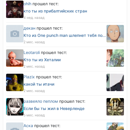
оhih
прошел тест:
кто ты из прибалтийских стран
4 нед. назад
декан
прошел тест:
Кто из One punch man шлепнет тебя по...
2 мес. назад
Leotaroli
прошел тест:
Кто ты из Хеталии
2 мес. назад
Plazix
прошел тест:
какой ты итачи
2 мес. назад
развеяло пеплом
прошел тест:
Если бы ты жил в Неверленде
5 мес. назад
Аска
прошел тест: