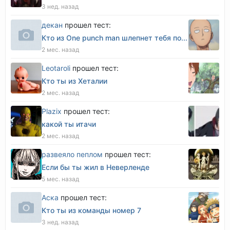
3 нед. назад
декан
прошел тест:
Кто из One punch man шлепнет тебя по...
2 мес. назад
Leotaroli
прошел тест:
Кто ты из Хеталии
2 мес. назад
Plazix
прошел тест:
какой ты итачи
2 мес. назад
развеяло пеплом
прошел тест:
Если бы ты жил в Неверленде
5 мес. назад
Аска
прошел тест:
Кто ты из команды номер 7
3 нед. назад