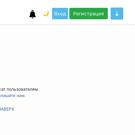
🌙
Вход
Регистрация
жат пользователям.
апишите нам
.
НАВЕРХ