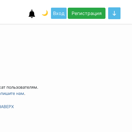
🌙
Вход
Регистрация
жат пользователям.
апишите нам
.
НАВЕРХ