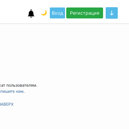
🌙
Вход
Регистрация
жат пользователям.
апишите нам
.
НАВЕРХ