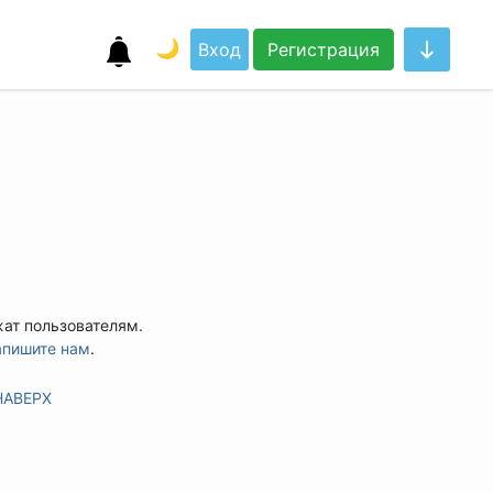
🌙
Вход
Регистрация
жат пользователям.
апишите нам
.
НАВЕРХ