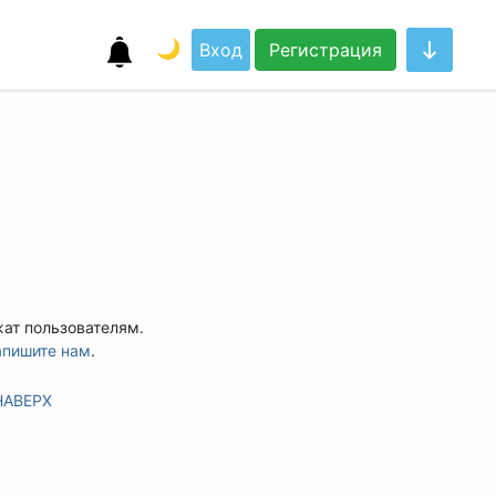
🌙
Вход
Регистрация
жат пользователям.
апишите нам
.
НАВЕРХ